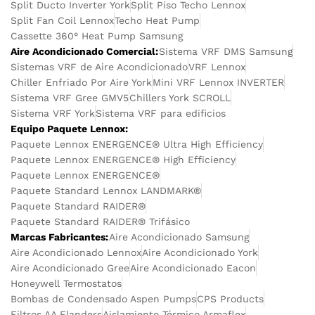
Split Ducto Inverter York
Split Piso Techo Lennox
Split Fan Coil Lennox
Techo Heat Pump
Cassette 360° Heat Pump Samsung
Aire Acondicionado Comercial:
Sistema VRF DMS Samsung
Sistemas VRF de Aire Acondicionado
VRF Lennox
Chiller Enfriado Por Aire York
Mini VRF Lennox INVERTER
Sistema VRF Gree GMV5
Chillers York SCROLL
Sistema VRF York
Sistema VRF para edificios
Equipo Paquete Lennox:
Paquete Lennox ENERGENCE® Ultra High Efficiency
Paquete Lennox ENERGENCE® High Efficiency
Paquete Lennox ENERGENCE®
Paquete Standard Lennox LANDMARK®
Paquete Standard RAIDER®
Paquete Standard RAIDER® Trifásico
Marcas Fabricantes:
Aire Acondicionado Samsung
Aire Acondicionado Lennox
Aire Acondicionado York
Aire Acondicionado Gree
Aire Acondicionado Eacon
Honeywell Termostatos
Bombas de Condensado Aspen Pumps
CPS Products
Filtros AA Flanders
Aislamiento Térmico Armaflex