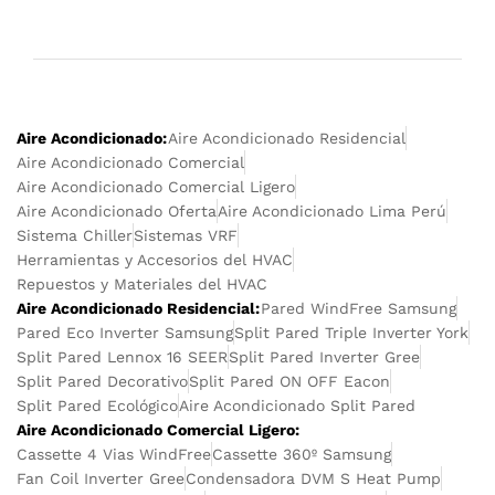
Aire Acondicionado:
Aire Acondicionado Residencial
Aire Acondicionado Comercial
Aire Acondicionado Comercial Ligero
Aire Acondicionado Oferta
Aire Acondicionado Lima Perú
Sistema Chiller
Sistemas VRF
Herramientas y Accesorios del HVAC
Repuestos y Materiales del HVAC
Aire Acondicionado Residencial:
Pared WindFree Samsung
Pared Eco Inverter Samsung
Split Pared Triple Inverter York
Split Pared Lennox 16 SEER
Split Pared Inverter Gree
Split Pared Decorativo
Split Pared ON OFF Eacon
Split Pared Ecológico
Aire Acondicionado Split Pared
Aire Acondicionado Comercial Ligero:
Cassette 4 Vias WindFree
Cassette 360º Samsung
Fan Coil Inverter Gree
Condensadora DVM S Heat Pump