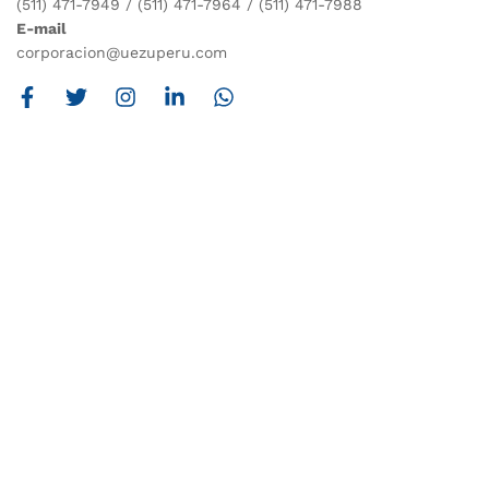
(511) 471-7949 / (511) 471-7964 / (511) 471-7988
E-mail
corporacion@uezuperu.com