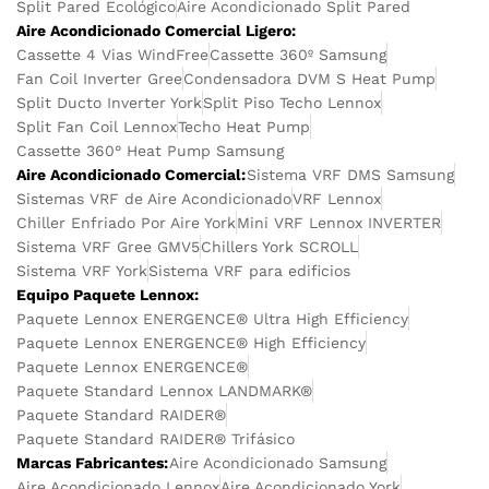
Split Pared Ecológico
Aire Acondicionado Split Pared
Aire Acondicionado Comercial Ligero:
Cassette 4 Vias WindFree
Cassette 360º Samsung
Fan Coil Inverter Gree
Condensadora DVM S Heat Pump
Split Ducto Inverter York
Split Piso Techo Lennox
Split Fan Coil Lennox
Techo Heat Pump
Cassette 360° Heat Pump Samsung
Aire Acondicionado Comercial:
Sistema VRF DMS Samsung
Sistemas VRF de Aire Acondicionado
VRF Lennox
Chiller Enfriado Por Aire York
Mini VRF Lennox INVERTER
Sistema VRF Gree GMV5
Chillers York SCROLL
Sistema VRF York
Sistema VRF para edificios
Equipo Paquete Lennox:
Paquete Lennox ENERGENCE® Ultra High Efficiency
Paquete Lennox ENERGENCE® High Efficiency
Paquete Lennox ENERGENCE®
Paquete Standard Lennox LANDMARK®
Paquete Standard RAIDER®
Paquete Standard RAIDER® Trifásico
Marcas Fabricantes:
Aire Acondicionado Samsung
Aire Acondicionado Lennox
Aire Acondicionado York