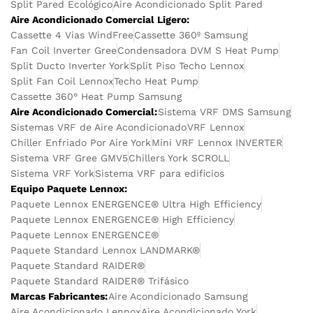
Split Pared Ecológico
Aire Acondicionado Split Pared
Aire Acondicionado Comercial Ligero:
Cassette 4 Vias WindFree
Cassette 360º Samsung
Fan Coil Inverter Gree
Condensadora DVM S Heat Pump
Split Ducto Inverter York
Split Piso Techo Lennox
Split Fan Coil Lennox
Techo Heat Pump
Cassette 360° Heat Pump Samsung
Aire Acondicionado Comercial:
Sistema VRF DMS Samsung
Sistemas VRF de Aire Acondicionado
VRF Lennox
Chiller Enfriado Por Aire York
Mini VRF Lennox INVERTER
Sistema VRF Gree GMV5
Chillers York SCROLL
Sistema VRF York
Sistema VRF para edificios
Equipo Paquete Lennox:
Paquete Lennox ENERGENCE® Ultra High Efficiency
Paquete Lennox ENERGENCE® High Efficiency
Paquete Lennox ENERGENCE®
Paquete Standard Lennox LANDMARK®
Paquete Standard RAIDER®
Paquete Standard RAIDER® Trifásico
Marcas Fabricantes:
Aire Acondicionado Samsung
Aire Acondicionado Lennox
Aire Acondicionado York