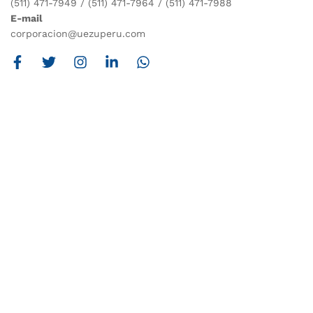
(511) 471-7949 / (511) 471-7964 / (511) 471-7988
E-mail
corporacion@uezuperu.com