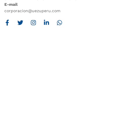
E-mail
corporacion@uezuperu.com