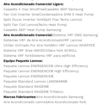
Aire Acondicionado Comercial Ligero:
Cassette 4 Vias WindFree
Cassette 360º Samsung
Fan Coil Inverter Gree
Condensadora DVM S Heat Pump
Split Ducto Inverter York
Split Piso Techo Lennox
Split Fan Coil Lennox
Techo Heat Pump
Cassette 360° Heat Pump Samsung
Aire Acondicionado Comercial:
Sistema VRF DMS Samsung
Sistemas VRF de Aire Acondicionado
VRF Lennox
Chiller Enfriado Por Aire York
Mini VRF Lennox INVERTER
Sistema VRF Gree GMV5
Chillers York SCROLL
Sistema VRF York
Sistema VRF para edificios
Equipo Paquete Lennox:
Paquete Lennox ENERGENCE® Ultra High Efficiency
Paquete Lennox ENERGENCE® High Efficiency
Paquete Lennox ENERGENCE®
Paquete Standard Lennox LANDMARK®
Paquete Standard RAIDER®
Paquete Standard RAIDER® Trifásico
Marcas Fabricantes:
Aire Acondicionado Samsung
Aire Acondicionado Lennox
Aire Acondicionado York