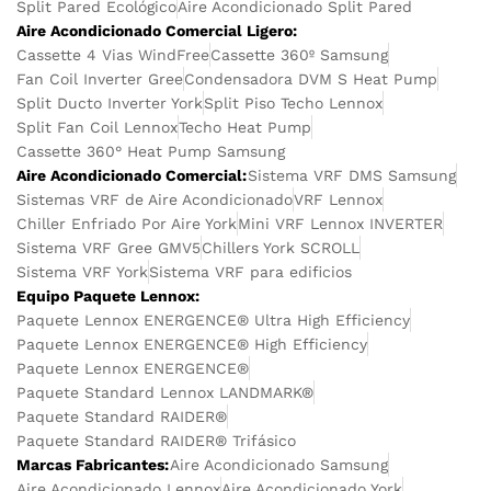
Split Pared Ecológico
Aire Acondicionado Split Pared
Aire Acondicionado Comercial Ligero:
Cassette 4 Vias WindFree
Cassette 360º Samsung
Fan Coil Inverter Gree
Condensadora DVM S Heat Pump
Split Ducto Inverter York
Split Piso Techo Lennox
Split Fan Coil Lennox
Techo Heat Pump
Cassette 360° Heat Pump Samsung
Aire Acondicionado Comercial:
Sistema VRF DMS Samsung
Sistemas VRF de Aire Acondicionado
VRF Lennox
Chiller Enfriado Por Aire York
Mini VRF Lennox INVERTER
Sistema VRF Gree GMV5
Chillers York SCROLL
Sistema VRF York
Sistema VRF para edificios
Equipo Paquete Lennox:
Paquete Lennox ENERGENCE® Ultra High Efficiency
Paquete Lennox ENERGENCE® High Efficiency
Paquete Lennox ENERGENCE®
Paquete Standard Lennox LANDMARK®
Paquete Standard RAIDER®
Paquete Standard RAIDER® Trifásico
Marcas Fabricantes:
Aire Acondicionado Samsung
Aire Acondicionado Lennox
Aire Acondicionado York