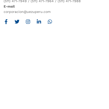
(511) 471-7949 / (511) 471-7964 / (511) 471-7988
E-mail
corporacion@uezuperu.com