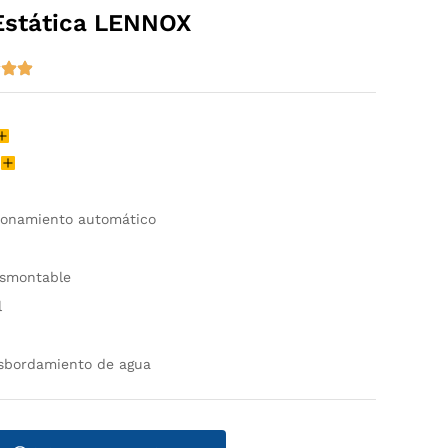
 Estática LENNOX
H
cionamiento automático
esmontable
l
esbordamiento de agua