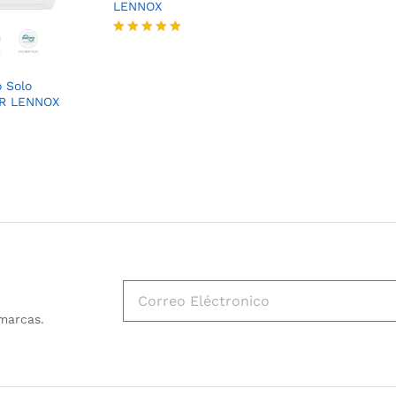
LENNOX
Valorado
con
5
o Solo
de 5
ER LENNOX
marcas.