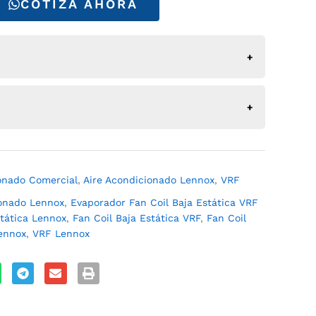
COTIZA AHORA
 Coil, 220V-1F_VELD009N432U_Cat 15A21_Submittal
Coil, 220V-1F_VELD012N432U_Cat 15A23_Submittal
V-1F_VELD_9-24_N432U_Manual instalacion
onado Comercial
,
Aire Acondicionado Lennox
,
VRF
ionado Lennox
,
Evaporador Fan Coil Baja Estática VRF
stática Lennox
,
Fan Coil Baja Estática VRF
,
Fan Coil
ennox
,
VRF Lennox