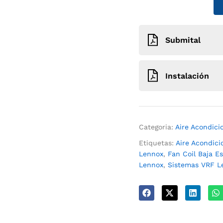
Submital
IDU_VRF Lennox, Fan
Instalación
IDU_VRF Lennox, Fan 
IDU_VRF Lennox, 220
Categoria:
Aire Acondici
Etiquetas:
Aire Acondic
Lennox
,
Fan Coil Baja E
Lennox
,
Sistemas VRF L