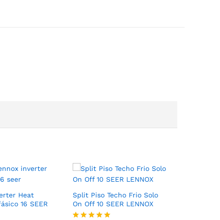
erter Heat
Split Piso Techo Frio Solo
Split Par
ásico 16 SEER
On Off 10 SEER LENNOX
Inverter