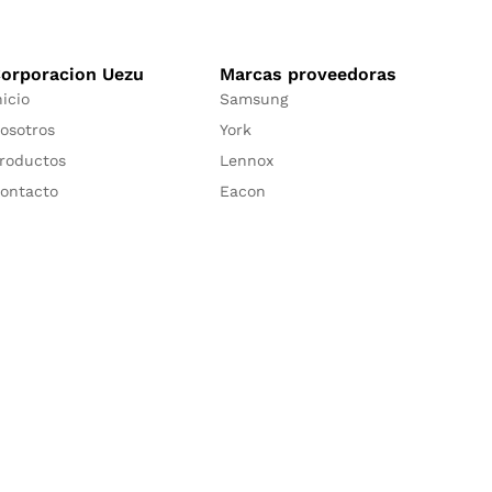
orporacion Uezu
Marcas proveedoras
nicio
Samsung
osotros
York
roductos
Lennox
ontacto
Eacon