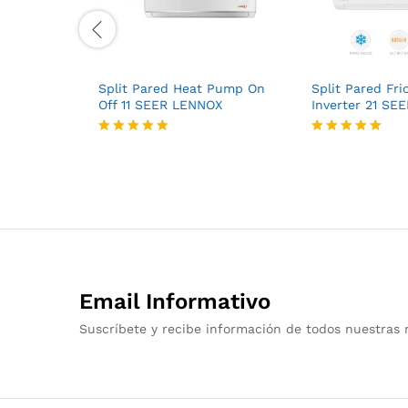
Split Pared Heat Pump On
Split Pared Fri
Off 11 SEER LENNOX
Inverter 21 SE
Valorado
Valorado
con
con
5
5
de 5
de 5
Email Informativo
Suscríbete y recibe información de todos nuestras 