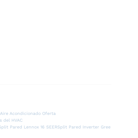
Aire Acondicionado Oferta
es del HVAC
Split Pared Lennox 16 SEER
Split Pared Inverter Gree