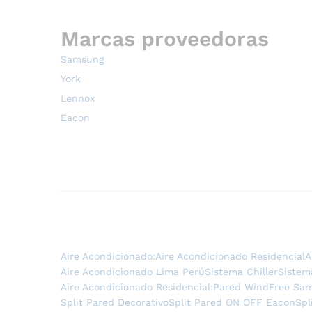
Marcas proveedoras
Samsung
York
Lennox
Eacon
Aire Acondicionado:
Aire Acondicionado Residencial
A
Aire Acondicionado Lima Perú
Sistema Chiller
Sistem
Aire Acondicionado Residencial:
Pared WindFree Sa
Split Pared Decorativo
Split Pared ON OFF Eacon
Spl