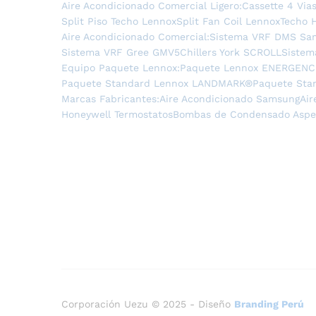
Aire Acondicionado Comercial Ligero:
Cassette 4 Via
Split Piso Techo Lennox
Split Fan Coil Lennox
Techo 
Aire Acondicionado Comercial:
Sistema VRF DMS Sa
Sistema VRF Gree GMV5
Chillers York SCROLL
Sistem
Equipo Paquete Lennox:
Paquete Lennox ENERGENCE®
Paquete Standard Lennox LANDMARK®
Paquete Sta
Marcas Fabricantes:
Aire Acondicionado Samsung
Air
Honeywell Termostatos
Bombas de Condensado Asp
Corporación Uezu © 2025 - Diseño
Branding Perú