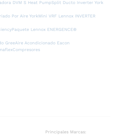
adora DVM S Heat Pump
Split Ducto Inverter York
riado Por Aire York
Mini VRF Lennox INVERTER
iency
Paquete Lennox ENERGENCE®
do Gree
Aire Acondicionado Eacon
maflex
Compresores
Principales Marcas: