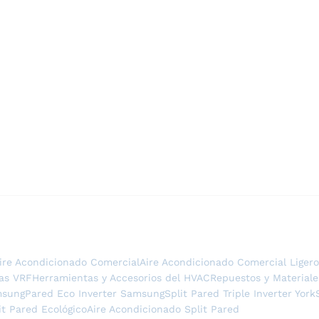
ire Acondicionado Comercial
Aire Acondicionado Comercial Ligero
as VRF
Herramientas y Accesorios del HVAC
Repuestos y Material
msung
Pared Eco Inverter Samsung
Split Pared Triple Inverter York
it Pared Ecológico
Aire Acondicionado Split Pared