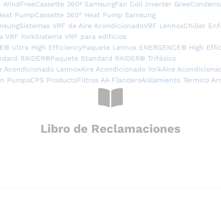
s WindFree
Cassette 360º Samsung
Fan Coil Inverter Gree
Condens
Heat Pump
Cassette 360° Heat Pump Samsung
msung
Sistemas VRF de Aire Acondicionado
VRF Lennox
Chiller Enf
a VRF York
Sistema VRF para edificios
 Ultra High Efficiency
Paquete Lennox ENERGENCE® High Effic
ndard RAIDER®
Paquete Standard RAIDER® Trifásico
e Acondicionado Lennox
Aire Acondicionado York
Aire Acondiciona
en Pumps
CPS Products
Filtros AA Flanders
Aislamiento Térmico Ar
Libro de Reclamaciones