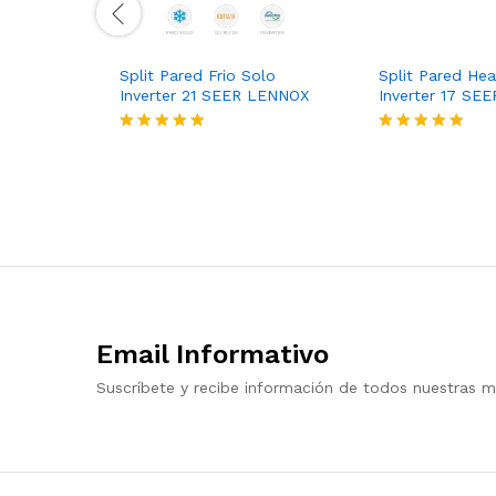
Split Pared Frio Solo
Split Pared He
Inverter 21 SEER LENNOX
Inverter 17 SE
Valorado
Valorado
con
con
5
5
de 5
de 5
Email Informativo
Suscríbete y recibe información de todos nuestras m