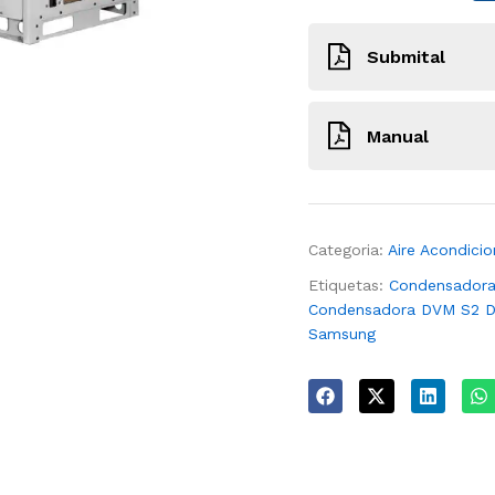
Submital
ODU_VRF Lennox_10H
Manual
15B37_Submittal
ODU_VRF Lennox_12HP
15B38_Submittal
ODU_VRF Lennox_10_1
ODU_VRF Lennox_16HP
15B40_Submittal
Categoria:
Aire Acondici
Etiquetas:
Condensador
Condensadora DVM S2 Des
Samsung