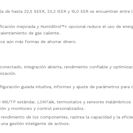
gía de hasta 22,5 SEER, 23,3 IEER y 15,0 EER se encuentran entre 
icación mejorada y Humiditrol™+ opcional reduce el uso de energ
alentamiento de gas caliente.
ece aún más formas de ahorrar dinero.
onectado, integración abierta, rendimiento confiable y optimizac
nización.
figuración guiada intuitiva, informes y ajuste de parámetros para 
 y MS/TP estándar, LONTalk, termostatos y sensores inalámbricos
ón y monitoreo y control personalizados.
 rendimiento de los componentes, rastrea la capacidad y la eficie
una gestión inteligente de activos.