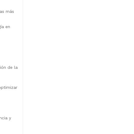
las más
ía en
ión de la
optimizar
ncia y