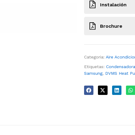
Instalación
22J48_Model_L_quick
Brochure
96773_L_N_X_fam_br
Categoria:
Aire Acondici
Etiquetas:
Condensador
Samsung
,
DVMS Heat P