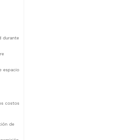
d durante
re
e espacio
os costos
ción de