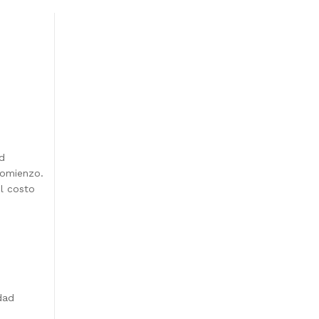
d
comienzo.
l costo
dad