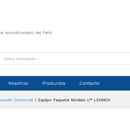
ire acondicionado del Perú!
Nosotros
Productos
Contacto
cionado Comercial
/
Equipo Paquete Modelo L™ LENNOX