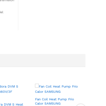
ansmisión
del
Fan Coil Heat Pump Frio
Equipo P
Calor SAMSUNG
LENNOX
ra DVM S Heat