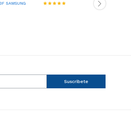
/3F SAMSUNG
Valorado
con
5
de 5
Suscribete