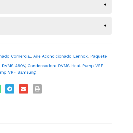
_ref_gd_0923
o
onado Comercial
,
Aire Acondicionado Lennox
,
Paquete
a DVMS 460V
,
Condensadora DVMS Heat Pump VRF
ump VRF Samsung