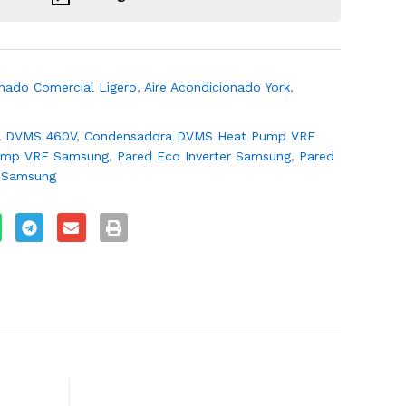
onado Comercial Ligero
,
Aire Acondicionado York
,
a DVMS 460V
,
Condensadora DVMS Heat Pump VRF
ump VRF Samsung
,
Pared Eco Inverter Samsung
,
Pared
 Samsung