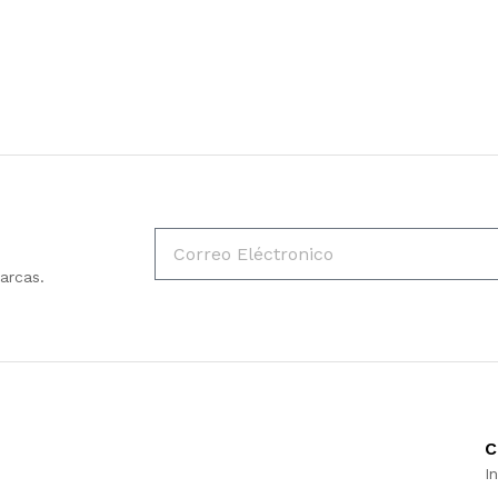
con
con
5
5
de 5
de 5
arcas.
C
In