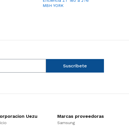
Eficiencia ZT 180 a 276
MBH YORK
Suscribete
orporacion Uezu
Marcas proveedoras
icio
Samsung