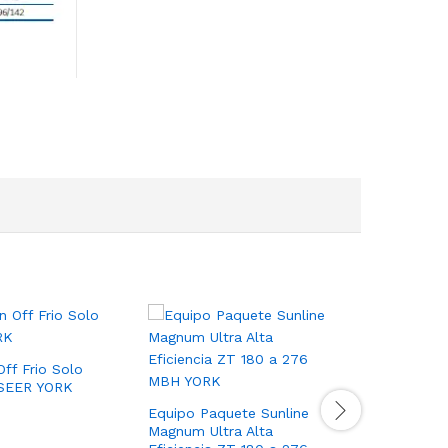
Off Frio Solo
0 SEER YORK
Enfriador
libre con
Equipo Paquete Sunline
Chiller Y
Magnum Ultra Alta