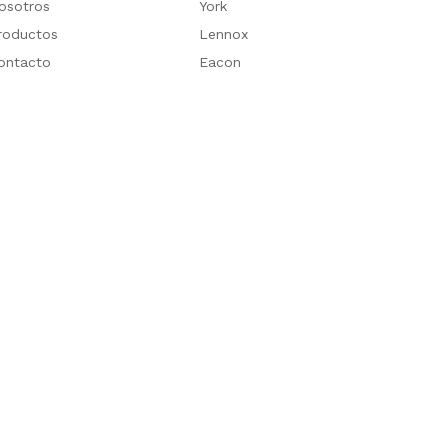
osotros
York
roductos
Lennox
ontacto
Eacon