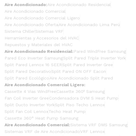
Aire Acondicionado:
Aire Acondicionado Residencial
Aire Acondicionado Comercial
Aire Acondicionado Comercial Ligero
Aire Acondicionado Oferta
Aire Acondicionado Lima Perú
Sistema Chiller
Sistemas VRF
Herramientas y Accesorios del HVAC
Repuestos y Materiales del HVAC
Aire Acondicionado Residencial:
Pared WindFree Samsung
Pared Eco Inverter Samsung
Split Pared Triple Inverter York
Split Pared Lennox 16 SEER
Split Pared Inverter Gree
Split Pared Decorativo
Split Pared ON OFF Eacon
Split Pared Ecológico
Aire Acondicionado Split Pared
Aire Acondicionado Comercial Ligero:
Cassette 4 Vias WindFree
Cassette 360º Samsung
Fan Coil Inverter Gree
Condensadora DVM S Heat Pump
Split Ducto Inverter York
Split Piso Techo Lennox
Split Fan Coil Lennox
Techo Heat Pump
Cassette 360° Heat Pump Samsung
Aire Acondicionado Comercial:
Sistema VRF DMS Samsung
Sistemas VRF de Aire Acondicionado
VRF Lennox