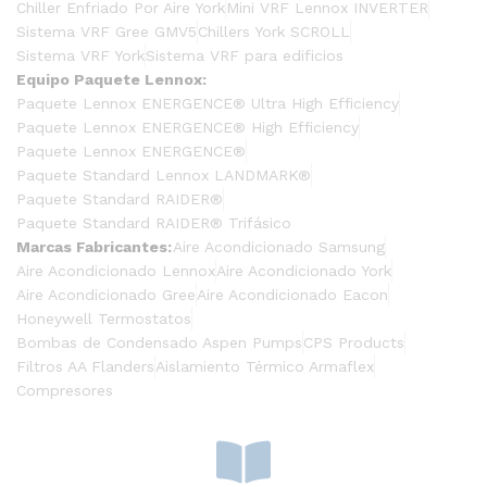
Chiller Enfriado Por Aire York
Mini VRF Lennox INVERTER
Sistema VRF Gree GMV5
Chillers York SCROLL
Sistema VRF York
Sistema VRF para edificios
Equipo Paquete Lennox:
Paquete Lennox ENERGENCE® Ultra High Efficiency
Paquete Lennox ENERGENCE® High Efficiency
Paquete Lennox ENERGENCE®
Paquete Standard Lennox LANDMARK®
Paquete Standard RAIDER®
Paquete Standard RAIDER® Trifásico
Marcas Fabricantes:
Aire Acondicionado Samsung
Aire Acondicionado Lennox
Aire Acondicionado York
Aire Acondicionado Gree
Aire Acondicionado Eacon
Honeywell Termostatos
Bombas de Condensado Aspen Pumps
CPS Products
Filtros AA Flanders
Aislamiento Térmico Armaflex
Compresores