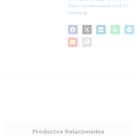
Pump, 380V-
Calor
,
Condensadora DVM S2
3F_VEP150N432N_Cat
Samsung
15B35_Submittal
ODU_VRF Lennox_18HP, Heat
Pump, 380V-
3F_VEP171N432N_Cat
15F30_Submittal
ODU_VRF Lennox_20HP, Heat
Pump, 380V-
3F_VEP192N432N_Cat
15F31_Submittal
ODU_VRF Lennox_22HP, Heat
Pump, 380V-
3F_VEP210N432N_Cat
15F32_Submittal
Productos Relacionados