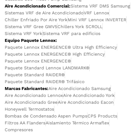
Aire Acondicionado Comercial:
Sistema VRF DMS Samsung
Sistemas VRF de Aire Acondicionado
VRF Lennox
Chiller Enfriado Por Aire York
Mini VRF Lennox INVERTER
Sistema VRF Gree GMV5
Chillers York SCROLL
Sistema VRF York
Sistema VRF para edificios
Equipo Paquete Lennox:
Paquete Lennox ENERGENCE® Ultra High Efficiency
Paquete Lennox ENERGENCE® High Efficiency
Paquete Lennox ENERGENCE®
Paquete Standard Lennox LANDMARK®
Paquete Standard RAIDER®
Paquete Standard RAIDER® Trifásico
Marcas Fabricantes:
Aire Acondicionado Samsung
Aire Acondicionado Lennox
Aire Acondicionado York
Aire Acondicionado Gree
Aire Acondicionado Eacon
Honeywell Termostatos
Bombas de Condensado Aspen Pumps
CPS Products
Filtros AA Flanders
Aislamiento Térmico Armaflex
Compresores