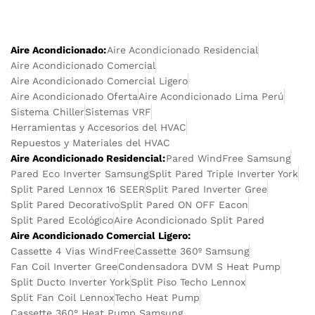
Aire Acondicionado:
Aire Acondicionado Residencial
Aire Acondicionado Comercial
Aire Acondicionado Comercial Ligero
Aire Acondicionado Oferta
Aire Acondicionado Lima Perú
Sistema Chiller
Sistemas VRF
Herramientas y Accesorios del HVAC
Repuestos y Materiales del HVAC
Aire Acondicionado Residencial:
Pared WindFree Samsung
Pared Eco Inverter Samsung
Split Pared Triple Inverter York
Split Pared Lennox 16 SEER
Split Pared Inverter Gree
Split Pared Decorativo
Split Pared ON OFF Eacon
Split Pared Ecológico
Aire Acondicionado Split Pared
Aire Acondicionado Comercial Ligero:
Cassette 4 Vias WindFree
Cassette 360º Samsung
Fan Coil Inverter Gree
Condensadora DVM S Heat Pump
Split Ducto Inverter York
Split Piso Techo Lennox
Split Fan Coil Lennox
Techo Heat Pump
Cassette 360° Heat Pump Samsung