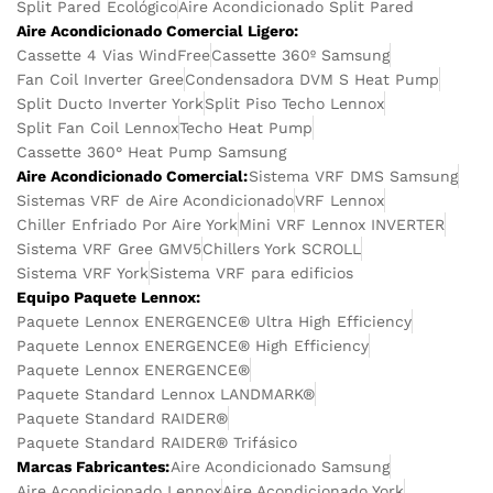
Split Pared Ecológico
Aire Acondicionado Split Pared
Aire Acondicionado Comercial Ligero:
Cassette 4 Vias WindFree
Cassette 360º Samsung
Fan Coil Inverter Gree
Condensadora DVM S Heat Pump
Split Ducto Inverter York
Split Piso Techo Lennox
Split Fan Coil Lennox
Techo Heat Pump
Cassette 360° Heat Pump Samsung
Aire Acondicionado Comercial:
Sistema VRF DMS Samsung
Sistemas VRF de Aire Acondicionado
VRF Lennox
Chiller Enfriado Por Aire York
Mini VRF Lennox INVERTER
Sistema VRF Gree GMV5
Chillers York SCROLL
Sistema VRF York
Sistema VRF para edificios
Equipo Paquete Lennox:
Paquete Lennox ENERGENCE® Ultra High Efficiency
Paquete Lennox ENERGENCE® High Efficiency
Paquete Lennox ENERGENCE®
Paquete Standard Lennox LANDMARK®
Paquete Standard RAIDER®
Paquete Standard RAIDER® Trifásico
Marcas Fabricantes:
Aire Acondicionado Samsung
Aire Acondicionado Lennox
Aire Acondicionado York