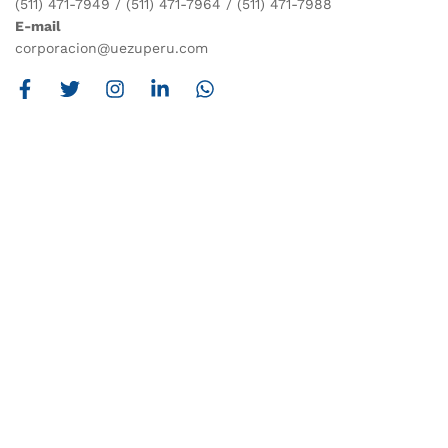
(511) 471-7949 / (511) 471-7964 / (511) 471-7988
E-mail
corporacion@uezuperu.com