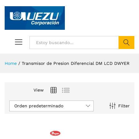
Buscar
Home
/
Transmisor de Presion Diferencial DM LCD DWYER
View
Orden predeterminado
Filter