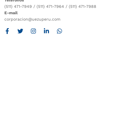
Teléfonos
(511) 471-7949 / (511) 471-7964 / (511) 471-7988
E-mail
corporacion@uezuperu.com