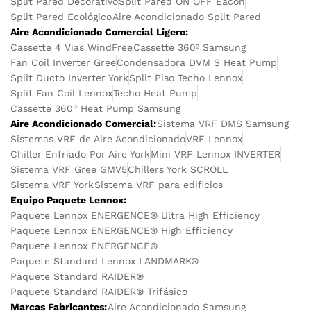
Split Pared Decorativo
Split Pared ON OFF Eacon
Split Pared Ecológico
Aire Acondicionado Split Pared
Aire Acondicionado Comercial Ligero:
Cassette 4 Vias WindFree
Cassette 360º Samsung
Fan Coil Inverter Gree
Condensadora DVM S Heat Pump
Split Ducto Inverter York
Split Piso Techo Lennox
Split Fan Coil Lennox
Techo Heat Pump
Cassette 360° Heat Pump Samsung
Aire Acondicionado Comercial:
Sistema VRF DMS Samsung
Sistemas VRF de Aire Acondicionado
VRF Lennox
Chiller Enfriado Por Aire York
Mini VRF Lennox INVERTER
Sistema VRF Gree GMV5
Chillers York SCROLL
Sistema VRF York
Sistema VRF para edificios
Equipo Paquete Lennox:
Paquete Lennox ENERGENCE® Ultra High Efficiency
Paquete Lennox ENERGENCE® High Efficiency
Paquete Lennox ENERGENCE®
Paquete Standard Lennox LANDMARK®
Paquete Standard RAIDER®
Paquete Standard RAIDER® Trifásico
Marcas Fabricantes:
Aire Acondicionado Samsung