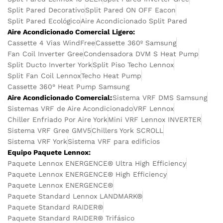
Split Pared Decorativo
Split Pared ON OFF Eacon
Split Pared Ecológico
Aire Acondicionado Split Pared
Aire Acondicionado Comercial Ligero:
Cassette 4 Vias WindFree
Cassette 360º Samsung
Fan Coil Inverter Gree
Condensadora DVM S Heat Pump
Split Ducto Inverter York
Split Piso Techo Lennox
Split Fan Coil Lennox
Techo Heat Pump
Cassette 360° Heat Pump Samsung
Aire Acondicionado Comercial:
Sistema VRF DMS Samsung
Sistemas VRF de Aire Acondicionado
VRF Lennox
Chiller Enfriado Por Aire York
Mini VRF Lennox INVERTER
Sistema VRF Gree GMV5
Chillers York SCROLL
Sistema VRF York
Sistema VRF para edificios
Equipo Paquete Lennox:
Paquete Lennox ENERGENCE® Ultra High Efficiency
Paquete Lennox ENERGENCE® High Efficiency
Paquete Lennox ENERGENCE®
Paquete Standard Lennox LANDMARK®
Paquete Standard RAIDER®
Paquete Standard RAIDER® Trifásico