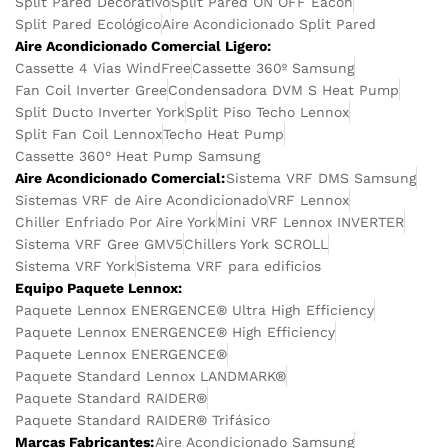
Split Pared Decorativo
Split Pared ON OFF Eacon
Split Pared Ecológico
Aire Acondicionado Split Pared
Aire Acondicionado Comercial Ligero:
Cassette 4 Vias WindFree
Cassette 360º Samsung
Fan Coil Inverter Gree
Condensadora DVM S Heat Pump
Split Ducto Inverter York
Split Piso Techo Lennox
Split Fan Coil Lennox
Techo Heat Pump
Cassette 360° Heat Pump Samsung
Aire Acondicionado Comercial:
Sistema VRF DMS Samsung
Sistemas VRF de Aire Acondicionado
VRF Lennox
Chiller Enfriado Por Aire York
Mini VRF Lennox INVERTER
Sistema VRF Gree GMV5
Chillers York SCROLL
Sistema VRF York
Sistema VRF para edificios
Equipo Paquete Lennox:
Paquete Lennox ENERGENCE® Ultra High Efficiency
Paquete Lennox ENERGENCE® High Efficiency
Paquete Lennox ENERGENCE®
Paquete Standard Lennox LANDMARK®
Paquete Standard RAIDER®
Paquete Standard RAIDER® Trifásico
Marcas Fabricantes:
Aire Acondicionado Samsung