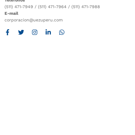
Teléfonos
(511) 471-7949 / (511) 471-7964 / (511) 471-7988
E-mail
corporacion@uezuperu.com