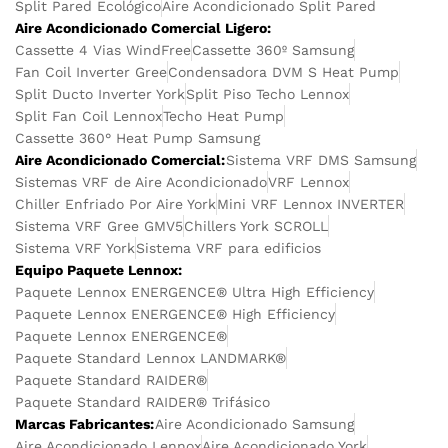
Split Pared Ecológico
Aire Acondicionado Split Pared
Aire Acondicionado Comercial Ligero:
Cassette 4 Vias WindFree
Cassette 360º Samsung
Fan Coil Inverter Gree
Condensadora DVM S Heat Pump
Split Ducto Inverter York
Split Piso Techo Lennox
Split Fan Coil Lennox
Techo Heat Pump
Cassette 360° Heat Pump Samsung
Aire Acondicionado Comercial:
Sistema VRF DMS Samsung
Sistemas VRF de Aire Acondicionado
VRF Lennox
Chiller Enfriado Por Aire York
Mini VRF Lennox INVERTER
Sistema VRF Gree GMV5
Chillers York SCROLL
Sistema VRF York
Sistema VRF para edificios
Equipo Paquete Lennox:
Paquete Lennox ENERGENCE® Ultra High Efficiency
Paquete Lennox ENERGENCE® High Efficiency
Paquete Lennox ENERGENCE®
Paquete Standard Lennox LANDMARK®
Paquete Standard RAIDER®
Paquete Standard RAIDER® Trifásico
Marcas Fabricantes:
Aire Acondicionado Samsung
Aire Acondicionado Lennox
Aire Acondicionado York