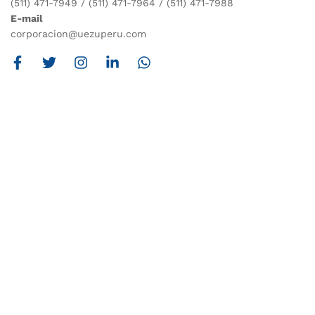
(511) 471-7949 / (511) 471-7964 / (511) 471-7988
E-mail
corporacion@uezuperu.com