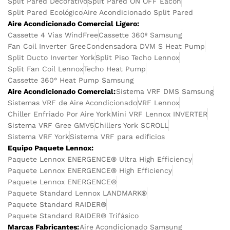
Split Pared Decorativo
Split Pared ON OFF Eacon
Split Pared Ecológico
Aire Acondicionado Split Pared
Aire Acondicionado Comercial Ligero:
Cassette 4 Vias WindFree
Cassette 360º Samsung
Fan Coil Inverter Gree
Condensadora DVM S Heat Pump
Split Ducto Inverter York
Split Piso Techo Lennox
Split Fan Coil Lennox
Techo Heat Pump
Cassette 360° Heat Pump Samsung
Aire Acondicionado Comercial:
Sistema VRF DMS Samsung
Sistemas VRF de Aire Acondicionado
VRF Lennox
Chiller Enfriado Por Aire York
Mini VRF Lennox INVERTER
Sistema VRF Gree GMV5
Chillers York SCROLL
Sistema VRF York
Sistema VRF para edificios
Equipo Paquete Lennox:
Paquete Lennox ENERGENCE® Ultra High Efficiency
Paquete Lennox ENERGENCE® High Efficiency
Paquete Lennox ENERGENCE®
Paquete Standard Lennox LANDMARK®
Paquete Standard RAIDER®
Paquete Standard RAIDER® Trifásico
Marcas Fabricantes:
Aire Acondicionado Samsung