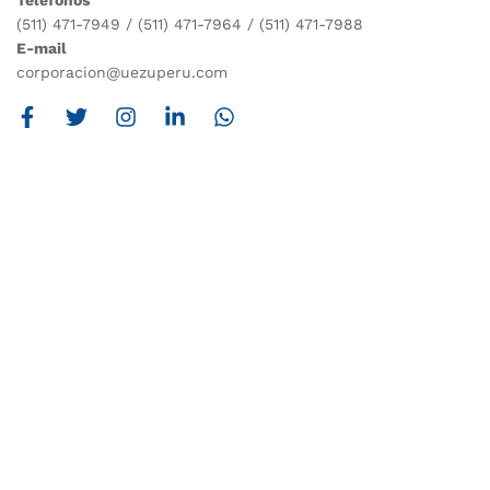
Teléfonos
(511) 471-7949 / (511) 471-7964 / (511) 471-7988
E-mail
corporacion@uezuperu.com