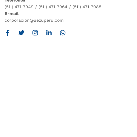
Teléfonos
(511) 471-7949 / (511) 471-7964 / (511) 471-7988
E-mail
corporacion@uezuperu.com