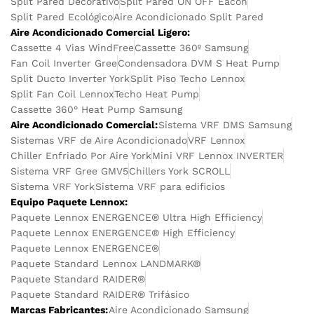
Split Pared Decorativo
Split Pared ON OFF Eacon
Split Pared Ecológico
Aire Acondicionado Split Pared
Aire Acondicionado Comercial Ligero:
Cassette 4 Vias WindFree
Cassette 360º Samsung
Fan Coil Inverter Gree
Condensadora DVM S Heat Pump
Split Ducto Inverter York
Split Piso Techo Lennox
Split Fan Coil Lennox
Techo Heat Pump
Cassette 360° Heat Pump Samsung
Aire Acondicionado Comercial:
Sistema VRF DMS Samsung
Sistemas VRF de Aire Acondicionado
VRF Lennox
Chiller Enfriado Por Aire York
Mini VRF Lennox INVERTER
Sistema VRF Gree GMV5
Chillers York SCROLL
Sistema VRF York
Sistema VRF para edificios
Equipo Paquete Lennox:
Paquete Lennox ENERGENCE® Ultra High Efficiency
Paquete Lennox ENERGENCE® High Efficiency
Paquete Lennox ENERGENCE®
Paquete Standard Lennox LANDMARK®
Paquete Standard RAIDER®
Paquete Standard RAIDER® Trifásico
Marcas Fabricantes:
Aire Acondicionado Samsung