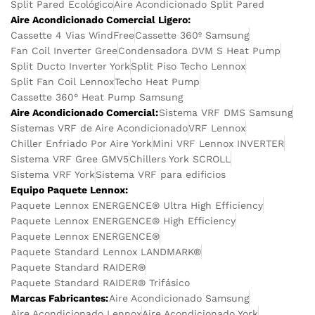
Split Pared Ecológico
Aire Acondicionado Split Pared
Aire Acondicionado Comercial Ligero:
Cassette 4 Vias WindFree
Cassette 360º Samsung
Fan Coil Inverter Gree
Condensadora DVM S Heat Pump
Split Ducto Inverter York
Split Piso Techo Lennox
Split Fan Coil Lennox
Techo Heat Pump
Cassette 360° Heat Pump Samsung
Aire Acondicionado Comercial:
Sistema VRF DMS Samsung
Sistemas VRF de Aire Acondicionado
VRF Lennox
Chiller Enfriado Por Aire York
Mini VRF Lennox INVERTER
Sistema VRF Gree GMV5
Chillers York SCROLL
Sistema VRF York
Sistema VRF para edificios
Equipo Paquete Lennox:
Paquete Lennox ENERGENCE® Ultra High Efficiency
Paquete Lennox ENERGENCE® High Efficiency
Paquete Lennox ENERGENCE®
Paquete Standard Lennox LANDMARK®
Paquete Standard RAIDER®
Paquete Standard RAIDER® Trifásico
Marcas Fabricantes:
Aire Acondicionado Samsung
Aire Acondicionado Lennox
Aire Acondicionado York