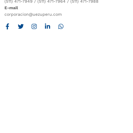
(511) 471-7949 / (511) 471-7964 / (511) 471-7988
E-mail
corporacion@uezuperu.com