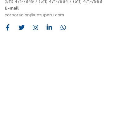
(511) 471-7949 / (511) 471-7964 / (511) 471-7988
E-mail
corporacion@uezuperu.com