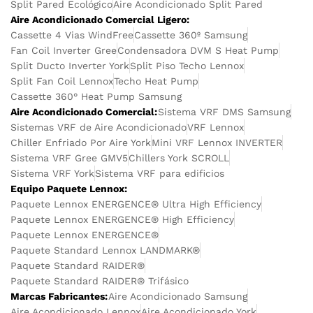
Split Pared Ecológico
Aire Acondicionado Split Pared
Aire Acondicionado Comercial Ligero:
Cassette 4 Vias WindFree
Cassette 360º Samsung
Fan Coil Inverter Gree
Condensadora DVM S Heat Pump
Split Ducto Inverter York
Split Piso Techo Lennox
Split Fan Coil Lennox
Techo Heat Pump
Cassette 360° Heat Pump Samsung
Aire Acondicionado Comercial:
Sistema VRF DMS Samsung
Sistemas VRF de Aire Acondicionado
VRF Lennox
Chiller Enfriado Por Aire York
Mini VRF Lennox INVERTER
Sistema VRF Gree GMV5
Chillers York SCROLL
Sistema VRF York
Sistema VRF para edificios
Equipo Paquete Lennox:
Paquete Lennox ENERGENCE® Ultra High Efficiency
Paquete Lennox ENERGENCE® High Efficiency
Paquete Lennox ENERGENCE®
Paquete Standard Lennox LANDMARK®
Paquete Standard RAIDER®
Paquete Standard RAIDER® Trifásico
Marcas Fabricantes:
Aire Acondicionado Samsung
Aire Acondicionado Lennox
Aire Acondicionado York