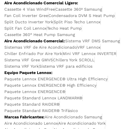
Aire Acondicionado Comercial Ligero:
Cassette 4 Vias WindFree
Cassette 360º Samsung
Fan Coil Inverter Gree
Condensadora DVM S Heat Pump
Split Ducto Inverter York
Split Piso Techo Lennox
Split Fan Coil Lennox
Techo Heat Pump
Cassette 360° Heat Pump Samsung
Aire Acondicionado Comercial:
Sistema VRF DMS Samsung
Sistemas VRF de Aire Acondicionado
VRF Lennox
Chiller Enfriado Por Aire York
Mini VRF Lennox INVERTER
Sistema VRF Gree GMV5
Chillers York SCROLL
Sistema VRF York
Sistema VRF para edificios
Equipo Paquete Lennox:
Paquete Lennox ENERGENCE® Ultra High Efficiency
Paquete Lennox ENERGENCE® High Efficiency
Paquete Lennox ENERGENCE®
Paquete Standard Lennox LANDMARK®
Paquete Standard RAIDER®
Paquete Standard RAIDER® Trifásico
Marcas Fabricantes:
Aire Acondicionado Samsung
Aire Acondicionado Lennox
Aire Acondicionado York