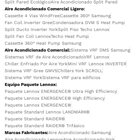
Split Pared Ecológico
Aire Acondicionado Split Pared
Aire Acondicionado Comercial Ligero:
Cassette 4 Vias WindFree
Cassette 360º Samsung
Fan Coil Inverter Gree
Condensadora DVM S Heat Pump
Split Ducto Inverter York
Split Piso Techo Lennox
Split Fan Coil Lennox
Techo Heat Pump
Cassette 360° Heat Pump Samsung
Aire Acondicionado Comercial:
Sistema VRF DMS Samsung
Sistemas VRF de Aire Acondicionado
VRF Lennox
Chiller Enfriado Por Aire York
Mini VRF Lennox INVERTER
Sistema VRF Gree GMV5
Chillers York SCROLL
Sistema VRF York
Sistema VRF para edificios
Equipo Paquete Lennox:
Paquete Lennox ENERGENCE® Ultra High Efficiency
Paquete Lennox ENERGENCE® High Efficiency
Paquete Lennox ENERGENCE®
Paquete Standard Lennox LANDMARK®
Paquete Standard RAIDER®
Paquete Standard RAIDER® Trifásico
Marcas Fabricantes:
Aire Acondicionado Samsung
Aire Acondicionado Lennox
Aire Acondicionado York