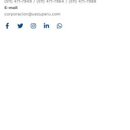
(511) 471-7949 / (511) 471-7964 / (511) 471-7988
E-mail
corporacion@uezuperu.com