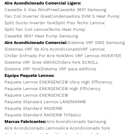
Aire Acondicionado Comercial Ligero:
Cassette 4 Vias WindFree
Cassette 360º Samsung
Fan Coil Inverter Gree
Condensadora DVM S Heat Pump
Split Ducto Inverter York
Split Piso Techo Lennox
Split Fan Coil Lennox
Techo Heat Pump
Cassette 360° Heat Pump Samsung
Aire Acondicionado Comercial:
Sistema VRF DMS Samsung
Sistemas VRF de Aire Acondicionado
VRF Lennox
Chiller Enfriado Por Aire York
Mini VRF Lennox INVERTER
Sistema VRF Gree GMV5
Chillers York SCROLL
Sistema VRF York
Sistema VRF para edificios
Equipo Paquete Lennox:
Paquete Lennox ENERGENCE® Ultra High Efficiency
Paquete Lennox ENERGENCE® High Efficiency
Paquete Lennox ENERGENCE®
Paquete Standard Lennox LANDMARK®
Paquete Standard RAIDER®
Paquete Standard RAIDER® Trifásico
Marcas Fabricantes:
Aire Acondicionado Samsung
Aire Acondicionado Lennox
Aire Acondicionado York