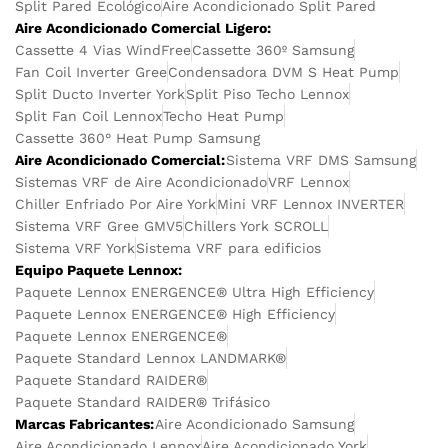
Split Pared Ecológico
Aire Acondicionado Split Pared
Aire Acondicionado Comercial Ligero:
Cassette 4 Vias WindFree
Cassette 360º Samsung
Fan Coil Inverter Gree
Condensadora DVM S Heat Pump
Split Ducto Inverter York
Split Piso Techo Lennox
Split Fan Coil Lennox
Techo Heat Pump
Cassette 360° Heat Pump Samsung
Aire Acondicionado Comercial:
Sistema VRF DMS Samsung
Sistemas VRF de Aire Acondicionado
VRF Lennox
Chiller Enfriado Por Aire York
Mini VRF Lennox INVERTER
Sistema VRF Gree GMV5
Chillers York SCROLL
Sistema VRF York
Sistema VRF para edificios
Equipo Paquete Lennox:
Paquete Lennox ENERGENCE® Ultra High Efficiency
Paquete Lennox ENERGENCE® High Efficiency
Paquete Lennox ENERGENCE®
Paquete Standard Lennox LANDMARK®
Paquete Standard RAIDER®
Paquete Standard RAIDER® Trifásico
Marcas Fabricantes:
Aire Acondicionado Samsung
Aire Acondicionado Lennox
Aire Acondicionado York