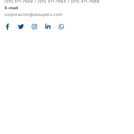
(511) 471-7949 / (511) 471-7964 / (511) 471-7988
E-mail
corporacion@uezuperu.com