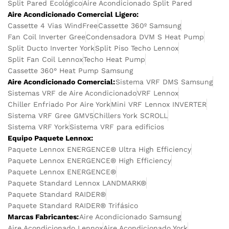
Split Pared Ecológico
Aire Acondicionado Split Pared
Aire Acondicionado Comercial Ligero:
Cassette 4 Vias WindFree
Cassette 360º Samsung
Fan Coil Inverter Gree
Condensadora DVM S Heat Pump
Split Ducto Inverter York
Split Piso Techo Lennox
Split Fan Coil Lennox
Techo Heat Pump
Cassette 360° Heat Pump Samsung
Aire Acondicionado Comercial:
Sistema VRF DMS Samsung
Sistemas VRF de Aire Acondicionado
VRF Lennox
Chiller Enfriado Por Aire York
Mini VRF Lennox INVERTER
Sistema VRF Gree GMV5
Chillers York SCROLL
Sistema VRF York
Sistema VRF para edificios
Equipo Paquete Lennox:
Paquete Lennox ENERGENCE® Ultra High Efficiency
Paquete Lennox ENERGENCE® High Efficiency
Paquete Lennox ENERGENCE®
Paquete Standard Lennox LANDMARK®
Paquete Standard RAIDER®
Paquete Standard RAIDER® Trifásico
Marcas Fabricantes:
Aire Acondicionado Samsung
Aire Acondicionado Lennox
Aire Acondicionado York