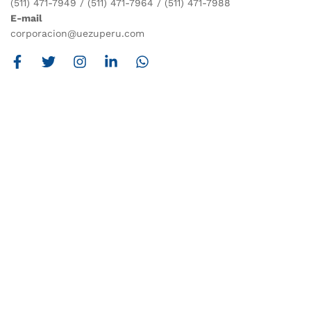
(511) 471-7949 / (511) 471-7964 / (511) 471-7988
E-mail
corporacion@uezuperu.com