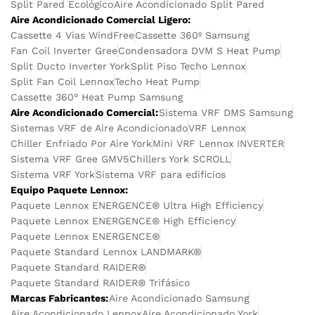
Split Pared Ecológico
Aire Acondicionado Split Pared
Aire Acondicionado Comercial Ligero:
Cassette 4 Vias WindFree
Cassette 360º Samsung
Fan Coil Inverter Gree
Condensadora DVM S Heat Pump
Split Ducto Inverter York
Split Piso Techo Lennox
Split Fan Coil Lennox
Techo Heat Pump
Cassette 360° Heat Pump Samsung
Aire Acondicionado Comercial:
Sistema VRF DMS Samsung
Sistemas VRF de Aire Acondicionado
VRF Lennox
Chiller Enfriado Por Aire York
Mini VRF Lennox INVERTER
Sistema VRF Gree GMV5
Chillers York SCROLL
Sistema VRF York
Sistema VRF para edificios
Equipo Paquete Lennox:
Paquete Lennox ENERGENCE® Ultra High Efficiency
Paquete Lennox ENERGENCE® High Efficiency
Paquete Lennox ENERGENCE®
Paquete Standard Lennox LANDMARK®
Paquete Standard RAIDER®
Paquete Standard RAIDER® Trifásico
Marcas Fabricantes:
Aire Acondicionado Samsung
Aire Acondicionado Lennox
Aire Acondicionado York