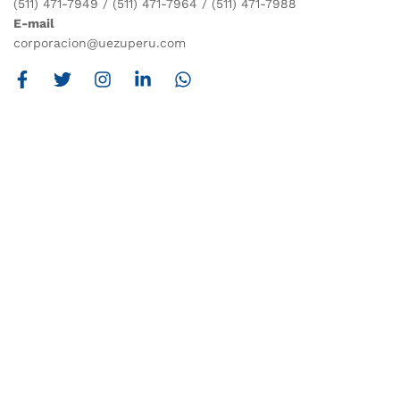
(511) 471-7949 / (511) 471-7964 / (511) 471-7988
E-mail
corporacion@uezuperu.com