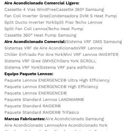
Aire Acondicionado Comercial Ligero:
Cassette 4 Vias WindFree
Cassette 360º Samsung
Fan Coil Inverter Gree
Condensadora DVM S Heat Pump
Split Ducto Inverter York
Split Piso Techo Lennox
Split Fan Coil Lennox
Techo Heat Pump
Cassette 360° Heat Pump Samsung
Aire Acondicionado Comercial:
Sistema VRF DMS Samsung
Sistemas VRF de Aire Acondicionado
VRF Lennox
Chiller Enfriado Por Aire York
Mini VRF Lennox INVERTER
Sistema VRF Gree GMV5
Chillers York SCROLL
Sistema VRF York
Sistema VRF para edificios
Equipo Paquete Lennox:
Paquete Lennox ENERGENCE® Ultra High Efficiency
Paquete Lennox ENERGENCE® High Efficiency
Paquete Lennox ENERGENCE®
Paquete Standard Lennox LANDMARK®
Paquete Standard RAIDER®
Paquete Standard RAIDER® Trifásico
Marcas Fabricantes:
Aire Acondicionado Samsung
Aire Acondicionado Lennox
Aire Acondicionado York