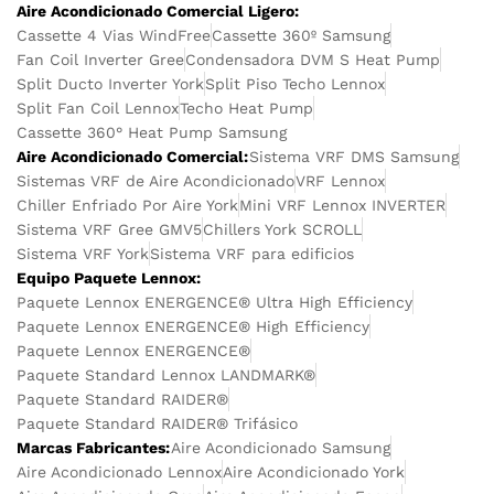
Aire Acondicionado Comercial Ligero:
Cassette 4 Vias WindFree
Cassette 360º Samsung
Fan Coil Inverter Gree
Condensadora DVM S Heat Pump
Split Ducto Inverter York
Split Piso Techo Lennox
Split Fan Coil Lennox
Techo Heat Pump
Cassette 360° Heat Pump Samsung
Aire Acondicionado Comercial:
Sistema VRF DMS Samsung
Sistemas VRF de Aire Acondicionado
VRF Lennox
Chiller Enfriado Por Aire York
Mini VRF Lennox INVERTER
Sistema VRF Gree GMV5
Chillers York SCROLL
Sistema VRF York
Sistema VRF para edificios
Equipo Paquete Lennox:
Paquete Lennox ENERGENCE® Ultra High Efficiency
Paquete Lennox ENERGENCE® High Efficiency
Paquete Lennox ENERGENCE®
Paquete Standard Lennox LANDMARK®
Paquete Standard RAIDER®
Paquete Standard RAIDER® Trifásico
Marcas Fabricantes:
Aire Acondicionado Samsung
Aire Acondicionado Lennox
Aire Acondicionado York