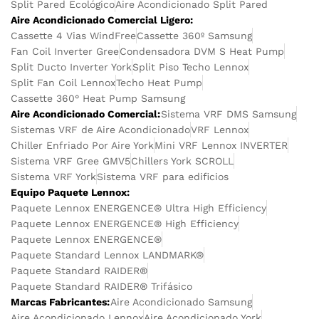
Split Pared Ecológico
Aire Acondicionado Split Pared
Aire Acondicionado Comercial Ligero:
Cassette 4 Vias WindFree
Cassette 360º Samsung
Fan Coil Inverter Gree
Condensadora DVM S Heat Pump
Split Ducto Inverter York
Split Piso Techo Lennox
Split Fan Coil Lennox
Techo Heat Pump
Cassette 360° Heat Pump Samsung
Aire Acondicionado Comercial:
Sistema VRF DMS Samsung
Sistemas VRF de Aire Acondicionado
VRF Lennox
Chiller Enfriado Por Aire York
Mini VRF Lennox INVERTER
Sistema VRF Gree GMV5
Chillers York SCROLL
Sistema VRF York
Sistema VRF para edificios
Equipo Paquete Lennox:
Paquete Lennox ENERGENCE® Ultra High Efficiency
Paquete Lennox ENERGENCE® High Efficiency
Paquete Lennox ENERGENCE®
Paquete Standard Lennox LANDMARK®
Paquete Standard RAIDER®
Paquete Standard RAIDER® Trifásico
Marcas Fabricantes:
Aire Acondicionado Samsung
Aire Acondicionado Lennox
Aire Acondicionado York