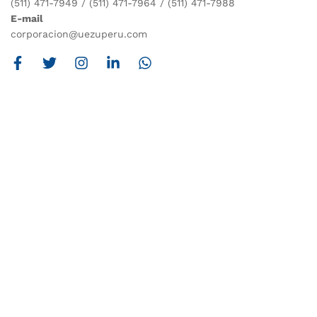
(511) 471-7949 / (511) 471-7964 / (511) 471-7988
E-mail
corporacion@uezuperu.com