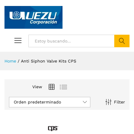
Buscar
Home
/
Anti Siphon Valve Kits CPS
View
Orden predeterminado
Filter