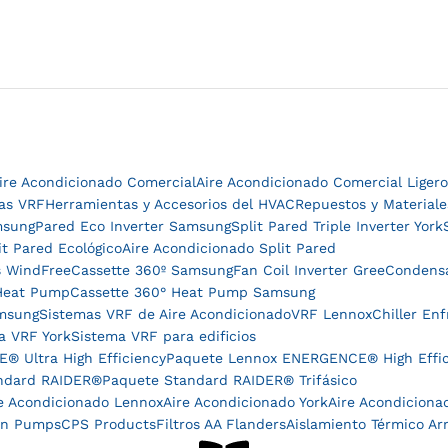
ire Acondicionado Comercial
Aire Acondicionado Comercial Ligero
as VRF
Herramientas y Accesorios del HVAC
Repuestos y Material
msung
Pared Eco Inverter Samsung
Split Pared Triple Inverter York
it Pared Ecológico
Aire Acondicionado Split Pared
s WindFree
Cassette 360º Samsung
Fan Coil Inverter Gree
Condens
Heat Pump
Cassette 360° Heat Pump Samsung
msung
Sistemas VRF de Aire Acondicionado
VRF Lennox
Chiller Enf
a VRF York
Sistema VRF para edificios
 Ultra High Efficiency
Paquete Lennox ENERGENCE® High Effic
ndard RAIDER®
Paquete Standard RAIDER® Trifásico
e Acondicionado Lennox
Aire Acondicionado York
Aire Acondiciona
en Pumps
CPS Products
Filtros AA Flanders
Aislamiento Térmico Ar