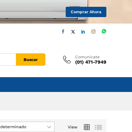
Comprar Ahora
Comunícate
Buscar
(01) 471-7949
edeterminado
View