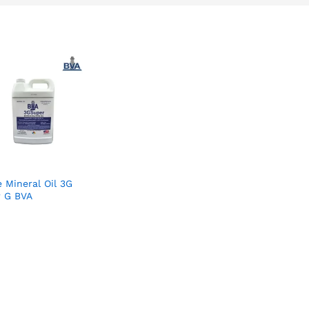
e Mineral Oil 3G
 G BVA