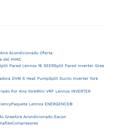
Aire Acondicionado Oferta
es del HVAC
Split Pared Lennox 16 SEER
Split Pared Inverter Gree
adora DVM S Heat Pump
Split Ducto Inverter York
riado Por Aire York
Mini VRF Lennox INVERTER
iency
Paquete Lennox ENERGENCE®
do Gree
Aire Acondicionado Eacon
maflex
Compresores