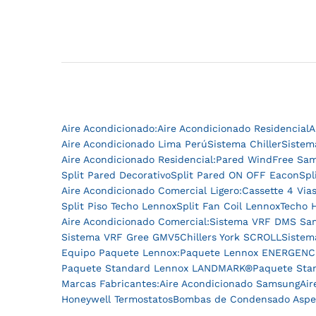
Aire Acondicionado:
Aire Acondicionado Residencial
A
Aire Acondicionado Lima Perú
Sistema Chiller
Sistem
Aire Acondicionado Residencial:
Pared WindFree Sa
Split Pared Decorativo
Split Pared ON OFF Eacon
Spl
Aire Acondicionado Comercial Ligero:
Cassette 4 Via
Split Piso Techo Lennox
Split Fan Coil Lennox
Techo 
Aire Acondicionado Comercial:
Sistema VRF DMS Sa
Sistema VRF Gree GMV5
Chillers York SCROLL
Sistem
Equipo Paquete Lennox:
Paquete Lennox ENERGENCE®
Paquete Standard Lennox LANDMARK®
Paquete Sta
Marcas Fabricantes:
Aire Acondicionado Samsung
Air
Honeywell Termostatos
Bombas de Condensado Asp