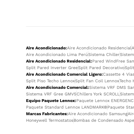
Aire Acondicionado:
Aire Acondicionado Residencial
A
Aire Acondicionado Lima Perú
Sistema Chiller
Sistem
Aire Acondicionado Residencial:
Pared WindFree Sa
Split Pared Inverter Gree
Split Pared Decorativo
Spli
Aire Acondicionado Comercial Ligero:
Cassette 4 Via
Split Piso Techo Lennox
Split Fan Coil Lennox
Techo 
Aire Acondicionado Comercial:
Sistema VRF DMS Sa
Sistema VRF Gree GMV5
Chillers York SCROLL
Sistem
Equipo Paquete Lennox:
Paquete Lennox ENERGENCE®
Paquete Standard Lennox LANDMARK®
Paquete Sta
Marcas Fabricantes:
Aire Acondicionado Samsung
Ai
Honeywell Termostatos
Bombas de Condensado Asp