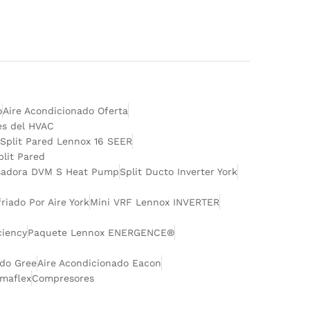
o
Aire Acondicionado Oferta
es del HVAC
Split Pared Lennox 16 SEER
plit Pared
adora DVM S Heat Pump
Split Ducto Inverter York
friado Por Aire York
Mini VRF Lennox INVERTER
iency
Paquete Lennox ENERGENCE®
ado Gree
Aire Acondicionado Eacon
rmaflex
Compresores