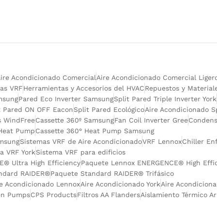
ire Acondicionado Comercial
Aire Acondicionado Comercial Liger
as VRF
Herramientas y Accesorios del HVAC
Repuestos y Material
msung
Pared Eco Inverter Samsung
Split Pared Triple Inverter York
t Pared ON OFF Eacon
Split Pared Ecológico
Aire Acondicionado S
s WindFree
Cassette 360º Samsung
Fan Coil Inverter Gree
Condens
Heat Pump
Cassette 360° Heat Pump Samsung
msung
Sistemas VRF de Aire Acondicionado
VRF Lennox
Chiller En
a VRF York
Sistema VRF para edificios
 Ultra High Efficiency
Paquete Lennox ENERGENCE® High Effic
ndard RAIDER®
Paquete Standard RAIDER® Trifásico
re Acondicionado Lennox
Aire Acondicionado York
Aire Acondicion
en Pumps
CPS Products
Filtros AA Flanders
Aislamiento Térmico A