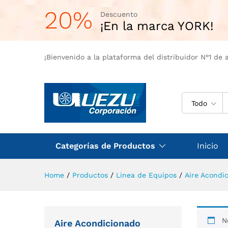
20%
Descuento
¡En la marca YORK!
¡Bienvenido a la plataforma del distribuidor N°1 de 
Todo
Categorías de Productos
Inicio
Home
/
Productos
/
Linea de Equipos
/
Aire Acondi
N
Aire Acondicionado